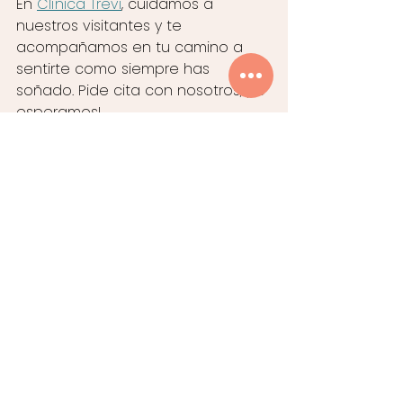
En 
Clínica Trevi
, cuidamos a 
nuestros visitantes y te 
acompañamos en tu camino a 
sentirte como siempre has 
soñado. Pide cita con nosotros, ¡te 
esperamos!
Información de Contacto de 
nuestra Clínica de Cirugía 
Estética en Madrid
 Teléfono: 
638 76 16 74
 y 
910 18 90 
05
comunicacion@clinicatrevi.com 
Clínica Trevi – Calle Apolonio 
Morales, 21A. Madrid
#cirugíaestéticafacial
#operarselanariz
#rinoplastia