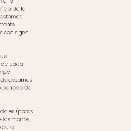
n una 
ncia de lo 
 estamos 
stante 
s son signo 
que 
 de cada 
empo 
 adelgazamos 
 período de 
ciales (patas 
e las manos, 
atural.