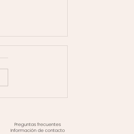
linización facial: el
amiento más
ndado por los
res.
Preguntas frecuentes
Información de contacto