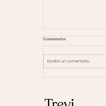
Comentarios
Escribir un comentario...
Soft Face vs Instagram Face:
cómo conseguir un look sutil
y natural