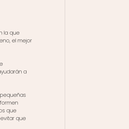
n la que 
eno, el mejor 
e 
ayudarán a 
 pequeñas 
 formen 
los que 
evitar que 