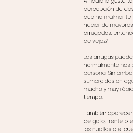
A nadie le gusta t
percepción de des
que normalmente s
haciendo mayores, 
arrugados, entonc
de vejez?
Las arrugas pueden
normalmente nos p
persona. Sin emba
sumergidos en agu
mucho y muy rápi
tiempo.
También aparecen g
de gallo, frente o
los nudillos o el c