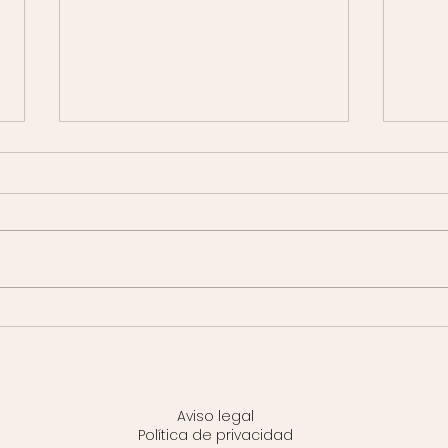
El poder de la medicina
Mascu
estética preventiva
trat
dema
homb
Aviso legal
Política de privacidad