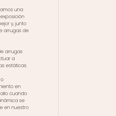
evamos una 
exposición 
jor y, junto 
de arrugas de 
de arrugas 
tuar a 
 estáticas.
 o 
miento en 
gallo cuando 
inámica se 
e en nuestro 