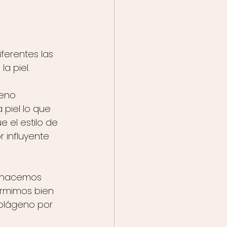
iferentes las 
 piel. 
eno 
 piel lo que 
 el estilo de 
 influyente 
o hacemos 
ormimos bien 
colágeno por 