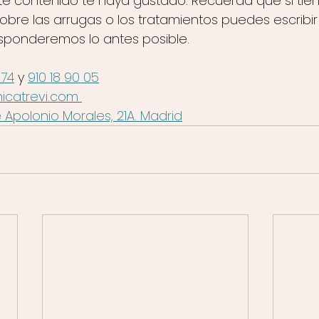
e contenido te haya gustado. Recuerda que si tien
bre las arrugas o los tratamientos puedes escribir
sponderemos lo antes posible.
 74
 y 
910 18 90 05
icatrevi.com 
e Apolonio Morales, 21A. Madrid