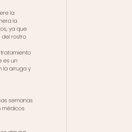
ere la 
nera la 
os, ya que 
del rostro.
l tratamiento 
e es un 
 la arruga y 
ocas semanas 
n médicos 