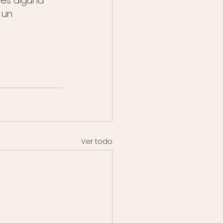
es alguna 
 un 
Ver todo