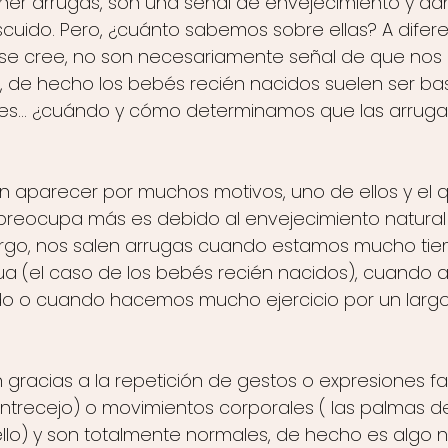
ener arrugas, son una señal de envejecimiento y da
cuido. Pero, ¿cuánto sabemos sobre ellas? A difere
e cree, no son necesariamente señal de que nos
de hecho los bebés recién nacidos suelen ser ba
es… ¿cuándo y cómo determinamos que las arruga
 aparecer por muchos motivos, uno de ellos y el 
reocupa más es debido al envejecimiento natural
rgo, nos salen arrugas cuando estamos mucho ti
a (el caso de los bebés recién nacidos), cuando
do o cuando hacemos mucho ejercicio por un largo
racias a la repetición de gestos o expresiones fa
 entrecejo) o movimientos corporales ( las palmas d
uello) y son totalmente normales, de hecho es algo n