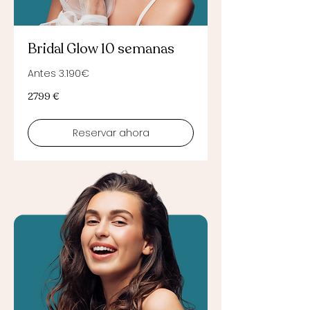
Bridal Glow 10 semanas
Antes 3.190€
2799
2799 €
euros
Reservar ahora