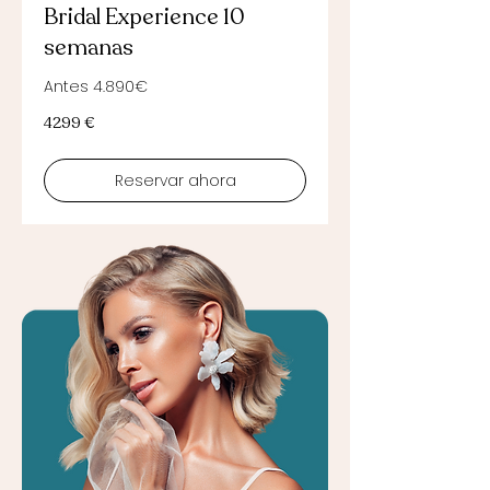
Bridal Experience 10
semanas
Antes 4.890€
4299
4299 €
euros
Reservar ahora