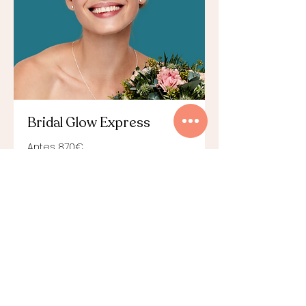
Bridal Glow Express
Antes 870€
679
679 €
euros
Reservar ahora