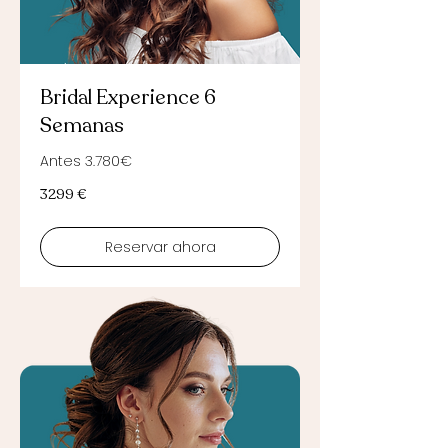
Bridal Experience 6
Semanas
Antes 3.780€
3299
3299 €
euros
Reservar ahora