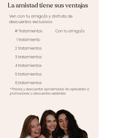
La amistad tiene sus ventajas
Ven con tu amigo/a y disfruta de
descuentos exclusivos
# Tratamientos
Con tu amigo/a
1 tratamiento
5% dto.
2 tratamientos
10% dto.
3 tratamientos
15% dto.
4 tratamientos
20% dto.
5 tratamientos
25% dto.
6 tratamientos
30% dto.
* Precios y descuentos aproximados. No aplicables a
promociones o descuentos existentes.