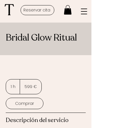
Reservar cita
Bridal Glow Ritual
599
euros
1 h
1
599 €
Comprar
Descripción del servicio