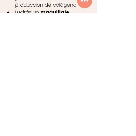
producción de colágeno
Lucirás un 
maquillaje 
perfecto 
ya que has tratado 
el lienzo. 
Bienestar a largo plazo: 
el 
darle a tu piel el extra de 
hidratación y cuidados que 
merece 
Después del evento sigue 
manteniendo tu piel 
radiante
Lo ideal es no dejar atrás todos 
los avances que has conseguido 
con los tratamientos que has 