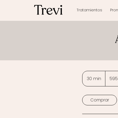
Tratamientos
Pro
595
euros
30 min
3
595
0
m
Comprar
i
n