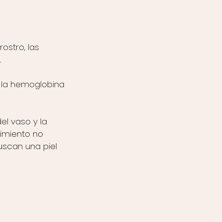
ostro, las
.
 la hemoglobina
el vaso y la
dimiento no
uscan una piel