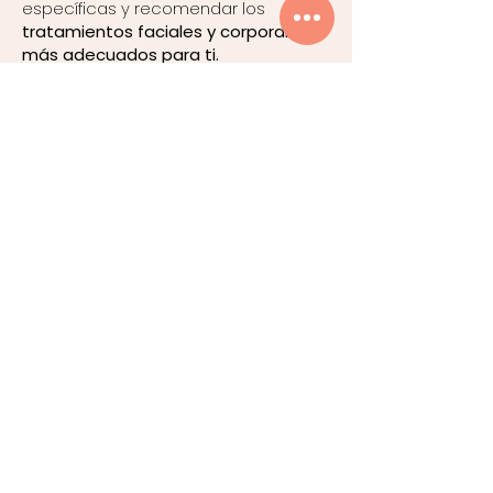
específicas y recomendar los
tratamientos faciales y corporales
más adecuados para ti.
De esta forma, aseguramos
resultados
naturales, efectivos y en
armonía con tu belleza
, siempre con
la seguridad médica y la innovación
que nos caracteriza.
Reservar cita