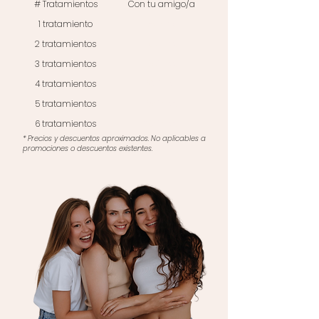
# Tratamientos
Con tu amigo/a
1 tratamiento
5% dto.
2 tratamientos
10% dto.
3 tratamientos
15% dto.
4 tratamientos
20% dto.
5 tratamientos
25% dto.
6 tratamientos
30% dto.
* Precios y descuentos aproximados. No aplicables a
promociones o descuentos existentes.