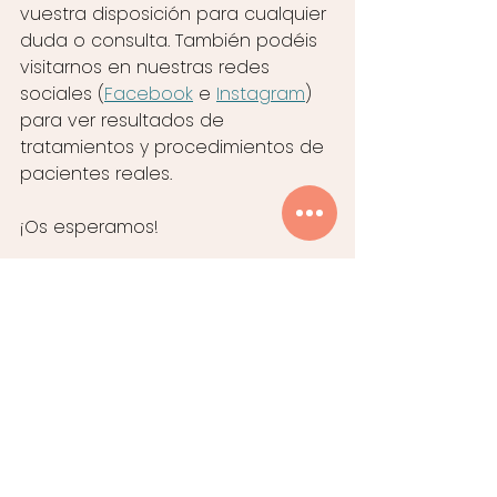
vuestra disposición para cualquier 
duda o consulta. También podéis 
visitarnos en nuestras redes 
sociales (
Facebook
 e 
Instagram
) 
para ver resultados de 
tratamientos y procedimientos de 
pacientes reales. 
¡Os esperamos!
 Teléfono: 
638 76 16 74
 y 
910 18 90 
05
comunicacion@clinicatrevi.com 
Clínica Trevi – Calle Apolonio 
Morales, 21A. Madrid