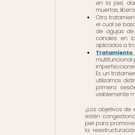
en la piel, 
muertas, liber
Otro tratamien
el cual se bas
de agujas de 
canales en la
aplicados a tr
Tratamiento
multifuncional
imperfecciones
Es un tratamie
utilizamos dis
primera sesió
visiblemente 
¿Los objetivos de 
estén congestiona
piel para promover
la reestructuraci