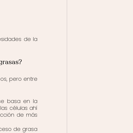
sidades de la 
 grasas?
os, pero entre 
se basa en la 
as células ahí 
cción de más 
xceso de grasa 