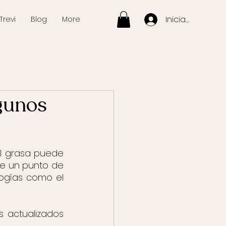
Iniciar sesión
Trevi
Blog
More
lgunos
l grasa puede 
e un punto de 
logías como el 
actualizados 