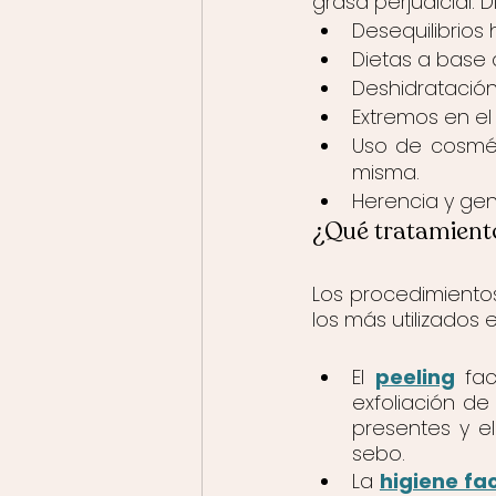
grasa perjudicial.
Desequilibrios
Dietas a base 
Deshidratación
Extremos en el
Uso de cosmét
misma. 
Herencia y gen
¿Qué tratamiento
Los procedimientos
los más utilizados 
El 
peeling
 fa
exfoliación de
presentes y e
sebo.
La 
higiene fa