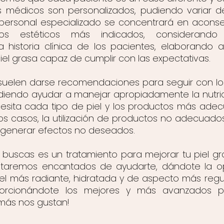
 médicos son personalizados, pudiendo variar d
 personal especializado se concentrará en aconse
tos estéticos más indicados, considerando 
la historia clínica de los pacientes, elaborando a
iel grasa capaz de cumplir con las expectativas.
uelen darse recomendaciones para seguir con lo
udiendo ayudar a manejar apropiadamente la nutric
esita cada tipo de piel y los productos más adec
os casos, la utilización de productos no adecuados
e generar efectos no deseados.
e buscas es un tratamiento para mejorar tu piel gr
estaremos encantados de ayudarte, dándote la o
l más radiante, hidratada y de aspecto más regular
orcionándote los mejores y más avanzados pr
 más nos gustan!