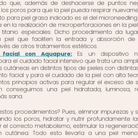
dado que, además de deshacerse de puntos negr
a los poros para que la piel pueda respirar nuevame
to para piel grasa indicado es el del microneedling
a en la realización de microperforaciones en la pie
titanio especiales. Dicho procedimiento da lug
 piel que faciliten la entrada y absorción de l
avés de otros tratamientos estéticos.
 facial con Aquapure:
Es un dispositivo n
 para el cuidado facial intensivo que trata una ampl
 cutáneas en distintos tipos de pieles con distinta
nto facial y para el cuidado de la piel con alta te
tintos principios activas para regular el exceso de 
n conseguimos una piel hidratada, luminosa, re
más sana.
estos procedimientos? Pues, eliminar impurezas y s
ndo los poros, hidratar y nutrir profundamente la
 el correcto metabolismo, estimular la regeneració
ón cutánea. Todo esto llevaría a una piel meno