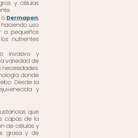
os y células 
nte.
 o 
Dermapen
, 
l haciendo uso 
ar a pequeños 
os nutrientes 
o invasivo y 
ia variedad de 
s necesidades. 
cnología donde 
sebo. Desde la 
juvenecida y 
ustancias que 
s capas de la 
n de células y 
s grasa y de 