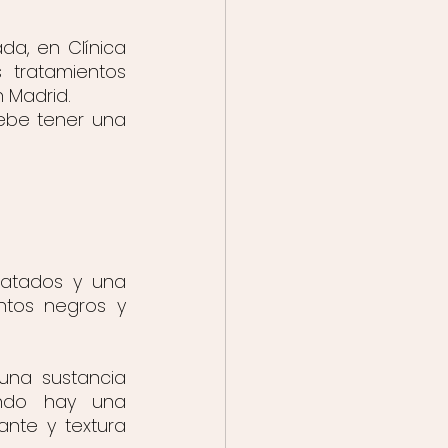
a, en Clínica 
 tratamientos 
 Madrid.
be tener una 
latados y una 
ntos negros y 
na sustancia 
ndo hay una 
nte y textura 