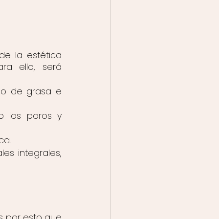
e la estética 
a ello, será 
so de grasa e 
o los poros y 
ca.
es integrales, 
 por esto que 