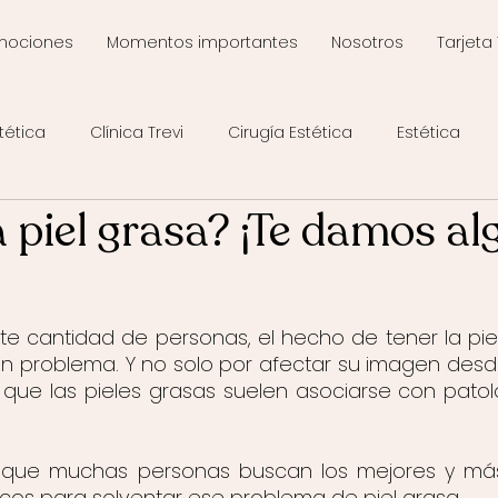
mociones
Momentos importantes
Nosotros
Tarjeta 
tética
Clínica Trevi
Cirugía Estética
Estética
a piel grasa? ¡Te damos a
te cantidad de personas, el hecho de tener la pie
an problema. Y no solo por afectar su imagen desd
no que las pieles grasas suelen asociarse con pato
 que muchas personas buscan los mejores y más 
icos para solventar ese problema de piel grasa.