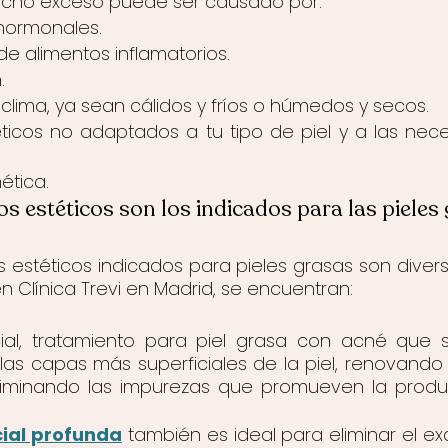
 Dicho exceso puede ser causado por:
 hormonales.
de alimentos inflamatorios.
.
 clima, ya sean cálidos y fríos o húmedos y secos.
icos no adaptados a tu tipo de piel y a las nece
ética.
s estéticos son los indicados para las pieles
 estéticos indicados para pieles grasas son divers
en Clínica Trevi en Madrid, se encuentran:
cial, tratamiento para piel grasa con acné que 
 las capas más superficiales de la piel, renovando l
liminando las impurezas que promueven la produ
cial profunda
 también es ideal para eliminar el e