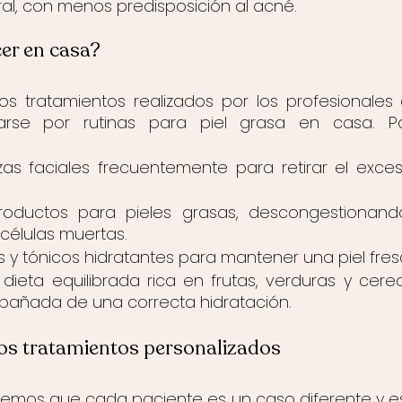
l, con menos predisposición al acné.
er en casa?
os tratamientos realizados por los profesionales d
se por rutinas para piel grasa en casa. Par
ezas faciales frecuentemente para retirar el exce
productos para pieles grasas, descongestionand
 células muertas.
es y tónicos hidratantes para mantener una piel fres
ieta equilibrada rica en frutas, verduras y cereal
añada de una correcta hidratación.
los tratamientos personalizados
abemos que cada paciente es un caso diferente y es