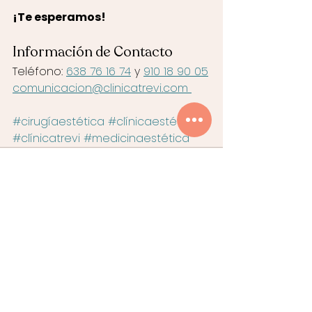
¡Te esperamos!
Información de Contacto
Teléfono: 
638 76 16 74
 y 
910 18 90 05
comunicacion@clinicatrevi.com 
#cirugíaestética
#clínicaestética
#clínicatrevi
#medicinaestética
Ver todo
Entradas recientes